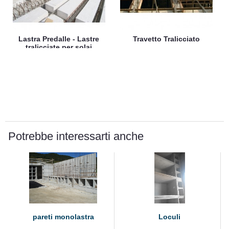
Lastra Predalle - Lastre
Travetto Tralicciato
tralicciate per solai
monolitici ed alleggeriti
Potrebbe interessarti anche
pareti monolastra
Loculi